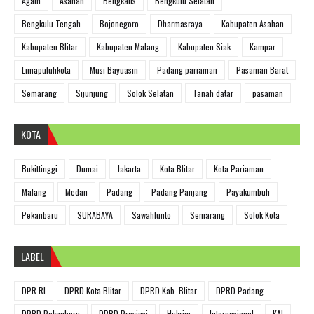
Agam
Asahan
Bengkalis
Bengkulu Selatan
Bengkulu Tengah
Bojonegoro
Dharmasraya
Kabupaten Asahan
Kabupaten Blitar
Kabupaten Malang
Kabupaten Siak
Kampar
Limapuluhkota
Musi Bayuasin
Padang pariaman
Pasaman Barat
Semarang
Sijunjung
Solok Selatan
Tanah datar
pasaman
KOTA
Bukittinggi
Dumai
Jakarta
Kota Blitar
Kota Pariaman
Malang
Medan
Padang
Padang Panjang
Payakumbuh
Pekanbaru
SURABAYA
Sawahlunto
Semarang
Solok Kota
LABEL
DPR RI
DPRD Kota Blitar
DPRD Kab. Blitar
DPRD Padang
DPRD Pekanbaru
DPRD Provinsi
Hukrim
Internasional
KAI