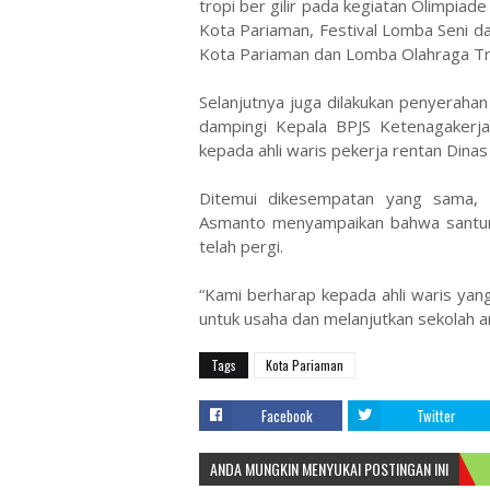
tropi ber gilir pada kegiatan Olimpia
Kota Pariaman, Festival Lomba Seni d
Kota Pariaman dan Lomba Olahraga Tra
Selanjutnya juga dilakukan penyerahan
dampingi Kepala BPJS Ketenagakerj
kepada ahli waris pekerja rentan Din
Ditemui dikesempatan yang sama, 
Asmanto menyampaikan bahwa santunan
telah pergi.
“Kami berharap kepada ahli waris yan
untuk usaha dan melanjutkan sekolah an
Tags
Kota Pariaman
Facebook
Twitter
ANDA MUNGKIN MENYUKAI POSTINGAN INI