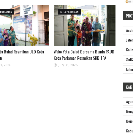
 PARIAMAN
KOTA PARIAMAN
PRO
Ace
Jate
Kali
ta Balad Resmikan ULD Kota
Wako Yota Balad Bersama Bunda PAUD
an
Kota Pariaman Resmikan SKB TPA
SulS
31, 2026
July 31, 2026
kali
KAB
Aga
Beng
Bojo
Kabu