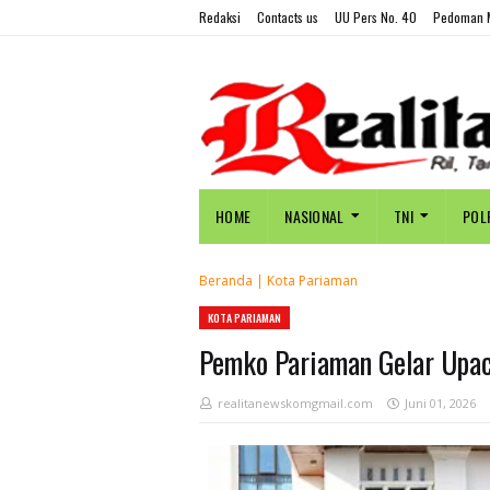
Redaksi
Contacts us
UU Pers No. 40
Pedoman M
HOME
NASIONAL
TNI
POL
Beranda
|
Kota Pariaman
KOTA PARIAMAN
Pemko Pariaman Gelar Upac
realitanewskomgmail.com
Juni 01, 2026