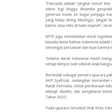
“Pancasila adalah “jangkar moral” kita
tekno logi hingga dinamika geopoli
generasi muda se bagai penjaga mas
yang hidup (living ideology). Jangan bi
kantor atau teks di buku sejarah”, tera
BPIP juga menekankan untuk teguhkan 
kepada dunia bahwa Indonesia adalah 
semangat persatuan dan kuat karena ni
“Selama darah Indonesia masih mengal
setiap denyut nadi seluruh anak bangsa 
Bertindak sebagai perwira upacara ya
AKP Syafrizal, sedangkan komandan 
Randi Permana. Untuk pembacaan tek
Muhajir Muslim, dan pengibaran bend
Tahun 2025.
Pada upacara tersebut Wali Kota Par