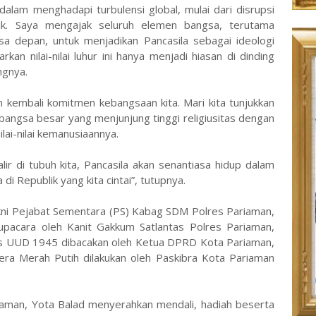
 dalam menghadapi turbulensi global, mulai dari disrupsi
tik. Saya mengajak seluruh elemen bangsa, terutama
a depan, untuk menjadikan Pancasila sebagai ideologi
arkan nilai-nilai luhur ini hanya menjadi hiasan di dinding
ngnya.
kembali komitmen kebangsaan kita. Mari kita tunjukkan
bangsa besar yang menjunjung tinggi religiusitas dengan
lai-nilai kemanusiaannya.
ir di tubuh kita, Pancasila akan senantiasa hidup dalam
di Republik yang kita cintai”, tutupnya.
kni Pejabat Sementara (PS) Kabag SDM Polres Pariaman,
upacara oleh Kanit Gakkum Satlantas Polres Pariaman,
s UUD 1945 dibacakan oleh Ketua DPRD Kota Pariaman,
era Merah Putih dilakukan oleh Paskibra Kota Pariaman
iaman, Yota Balad menyerahkan mendali, hadiah beserta