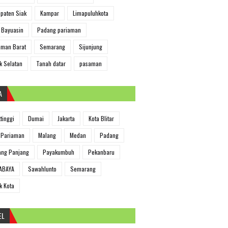
paten Siak
Kampar
Limapuluhkota
 Bayuasin
Padang pariaman
man Barat
Semarang
Sijunjung
k Selatan
Tanah datar
pasaman
A
ttinggi
Dumai
Jakarta
Kota Blitar
 Pariaman
Malang
Medan
Padang
ng Panjang
Payakumbuh
Pekanbaru
ABAYA
Sawahlunto
Semarang
k Kota
EL