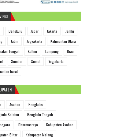
VINSI
h
Bengkulu
Jabar
Jakarta
Jambi
ng
Jatim
Jogyakarta
Kalimantan Utara
matan Tengah
Kaltim
Lampung
Riau
el
Sumbar
Sumut
Yogjakarta
mantan barat
UPATEN
m
Asahan
Bengkalis
kulu Selatan
Bengkulu Tengah
negoro
Dharmasraya
Kabupaten Asahan
paten Blitar
Kabupaten Malang