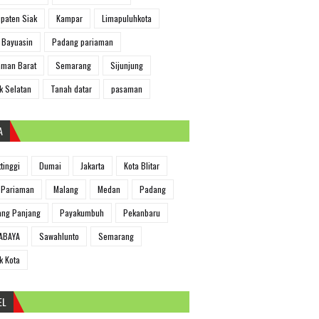
paten Siak
Kampar
Limapuluhkota
 Bayuasin
Padang pariaman
man Barat
Semarang
Sijunjung
k Selatan
Tanah datar
pasaman
A
ttinggi
Dumai
Jakarta
Kota Blitar
 Pariaman
Malang
Medan
Padang
ng Panjang
Payakumbuh
Pekanbaru
ABAYA
Sawahlunto
Semarang
k Kota
EL