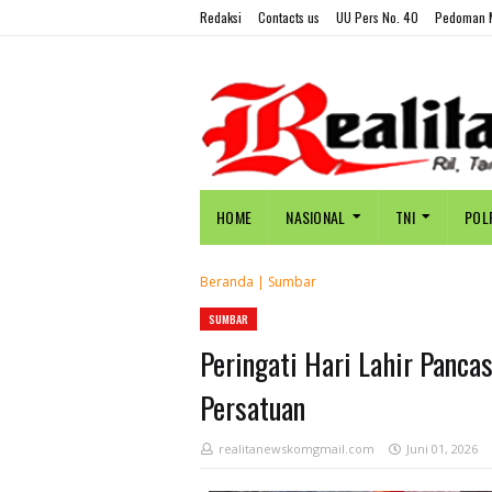
Redaksi
Contacts us
UU Pers No. 40
Pedoman M
HOME
NASIONAL
TNI
POL
Beranda
|
Sumbar
SUMBAR
Peringati Hari Lahir Panca
Persatuan
realitanewskomgmail.com
Juni 01, 2026