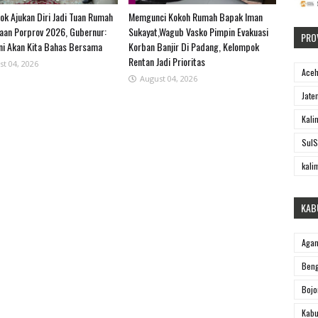
ok Ajukan Diri Jadi Tuan Rumah
Memgunci Kokoh Rumah Bapak Iman
an Porprov 2026, Gubernur:
Sukayat,Wagub Vasko Pimpin Evakuasi
PRO
Ini Akan Kita Bahas Bersama
Korban Banjir Di Padang, Kelompok
Rentan Jadi Prioritas
st 04, 2026
Ace
August 04, 2026
Jate
Kali
SulS
kali
KAB
Aga
Beng
Bojo
Kabu