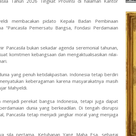
asila Tahun 2026 Tingkat Provinsi di halaman Kantor
yeldi membacakan pidato Kepala Badan Pembinaan
ma “Pancasila Pemersatu Bangsa, Fondasi Perdamaian
hir Pancasila bukan sekadar agenda seremonial tahunan,
at komitmen kebangsaan dan mengaktualisasikan nilai-
ari.
dunia yang penuh ketidakpastian. Indonesia tetap berdiri
menyatukan keberagaman karena masyarakatnya masih
ujar Mahyeldi.
a menjadi perekat bangsa Indonesia, tetapi juga dapat
erdamaian dunia yang berkeadilan. Di tengah disrupsi
bal, Pancasila tetap menjadi jangkar moral yang menjaga
ya sila pertama, Ketuhanan Yang Maha Esa, sebagai