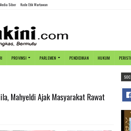
edia Siber
Kode Etik Wartawan
RI
PROVINSI
PARLEMEN
PENDIDIKAN
HUKUM
PERIST
SOC
sila, Mahyeldi Ajak Masyarakat Rawat