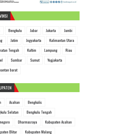
VINSI
h
Bengkulu
Jabar
Jakarta
Jambi
ng
Jatim
Jogyakarta
Kalimantan Utara
matan Tengah
Kaltim
Lampung
Riau
el
Sumbar
Sumut
Yogjakarta
mantan barat
UPATEN
m
Asahan
Bengkalis
kulu Selatan
Bengkulu Tengah
negoro
Dharmasraya
Kabupaten Asahan
paten Blitar
Kabupaten Malang