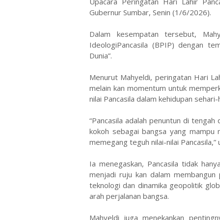
Upacara Peringatan Hari Lahir Panc
Gubernur Sumbar, Senin (1/6/2026).
Dalam kesempatan tersebut, Mah
IdeologiPancasila (BPIP) dengan te
Dunia”.
Menurut Mahyeldi, peringatan Hari La
melain kan momentum untuk memperku
nilai Pancasila dalam kehidupan sehari-h
“Pancasila adalah penuntun di tengah 
kokoh sebagai bangsa yang mampu 
memegang teguh nilai-nilai Pancasila,” 
Ia menegaskan, Pancasila tidak hany
menjadi ruju kan dalam membangun p
teknologi dan dinamika geopolitik glo
arah perjalanan bangsa.
Mahyeldi juga menekankan pentingn