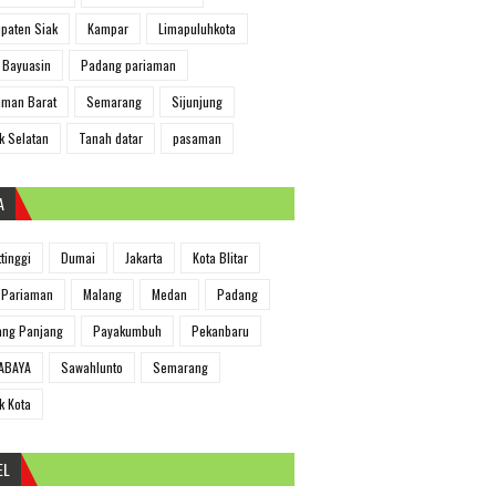
paten Siak
Kampar
Limapuluhkota
 Bayuasin
Padang pariaman
man Barat
Semarang
Sijunjung
k Selatan
Tanah datar
pasaman
A
ttinggi
Dumai
Jakarta
Kota Blitar
 Pariaman
Malang
Medan
Padang
ng Panjang
Payakumbuh
Pekanbaru
ABAYA
Sawahlunto
Semarang
k Kota
EL