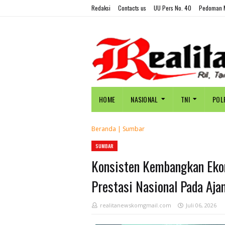
Redaksi
Contacts us
UU Pers No. 40
Pedoman M
HOME
NASIONAL
TNI
POL
Beranda
|
Sumbar
SUMBAR
Konsisten Kembangkan Eko
Prestasi Nasional Pada Aja
realitanewskomgmail.com
Juli 06, 2026