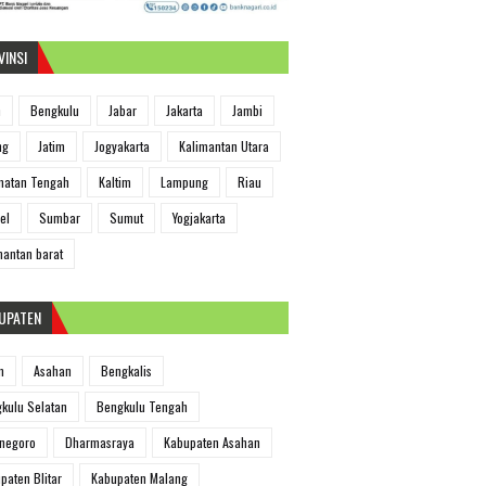
VINSI
h
Bengkulu
Jabar
Jakarta
Jambi
ng
Jatim
Jogyakarta
Kalimantan Utara
matan Tengah
Kaltim
Lampung
Riau
el
Sumbar
Sumut
Yogjakarta
mantan barat
UPATEN
m
Asahan
Bengkalis
kulu Selatan
Bengkulu Tengah
negoro
Dharmasraya
Kabupaten Asahan
paten Blitar
Kabupaten Malang