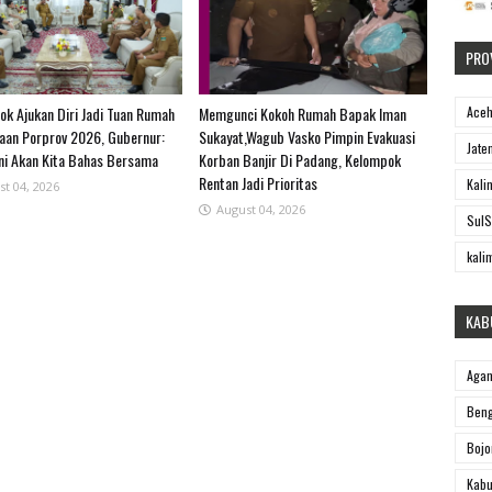
PRO
Ace
ok Ajukan Diri Jadi Tuan Rumah
Memgunci Kokoh Rumah Bapak Iman
an Porprov 2026, Gubernur:
Sukayat,Wagub Vasko Pimpin Evakuasi
Jate
Ini Akan Kita Bahas Bersama
Korban Banjir Di Padang, Kelompok
Rentan Jadi Prioritas
Kali
st 04, 2026
August 04, 2026
SulS
kali
KAB
Aga
Beng
Bojo
Kabu