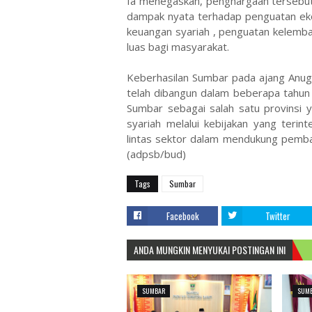
Ia menegaskan, penghargaan tersebut 
dampak nyata terhadap penguatan ekonom
keuangan syariah , penguatan kelemba
luas bagi masyarakat.
Keberhasilan Sumbar pada ajang Anuge
telah dibangun dalam beberapa tahun 
Sumbar sebagai salah satu provinsi
syariah melalui kebijakan yang terint
lintas sektor dalam mendukung pemban
(adpsb/bud)
Tags
Sumbar
Facebook
Twitter
ANDA MUNGKIN MENYUKAI POSTINGAN INI
SUMBAR
SUM