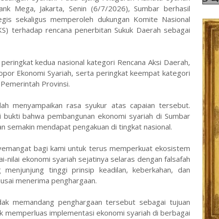
ank Mega, Jakarta, Senin (6/7/2026), Sumbar berhasil
egis sekaligus memperoleh dukungan Komite Nasional
S) terhadap rencana penerbitan Sukuk Daerah sebagai
peringkat kedua nasional kategori Rencana Aksi Daerah,
lopor Ekonomi Syariah, serta peringkat keempat kategori
 Pemerintah Provinsi.
lah menyampaikan rasa syukur atas capaian tersebut.
di bukti bahwa pembangunan ekonomi syariah di Sumbar
n semakin mendapat pengakuan di tingkat nasional.
penyemangat bagi kami untuk terus memperkuat ekosistem
ai-nilai ekonomi syariah sejatinya selaras dengan falsafah
menjunjung tinggi prinsip keadilan, keberkahan, dan
 usai menerima penghargaan.
dak memandang penghargaan tersebut sebagai tujuan
tuk memperluas implementasi ekonomi syariah di berbagai