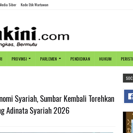
edia Siber
Kode Etik Wartawan
RI
PROVINSI
PARLEMEN
PENDIDIKAN
HUKUM
PERIST
SOC
nomi Syariah, Sumbar Kembali Torehkan
ng Adinata Syariah 2026