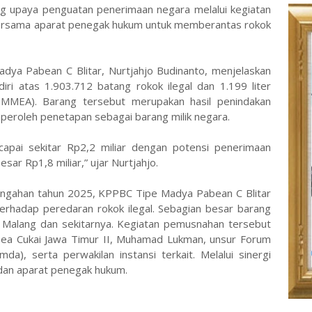
g upaya penguatan penerimaan negara melalui kegiatan
i bersama aparat penegak hukum untuk memberantas rokok
dya Pabean C Blitar, Nurtjahjo Budinanto, menjelaskan
ri atas 1.903.712 batang rokok ilegal dan 1.199 liter
(MMEA). Barang tersebut merupakan hasil penindakan
eroleh penetapan sebagai barang milik negara.
capai sekitar Rp2,2 miliar dengan potensi penerimaan
sar Rp1,8 miliar,” ujar Nurtjahjo.
engahan tahun 2025, KPPBC Tipe Madya Pabean C Blitar
terhadap peredaran rokok ilegal. Sebagian besar barang
ah Malang dan sekitarnya. Kegiatan pemusnahan tersebut
 Bea Cukai Jawa Timur II, Muhamad Lukman, unsur Forum
da), serta perwakilan instansi terkait. Melalui sinergi
 dan aparat penegak hukum.