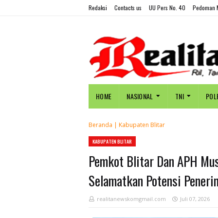
Redaksi
Contacts us
UU Pers No. 40
Pedoman M
HOME
NASIONAL
TNI
POL
Beranda
|
Kabupaten Blitar
KABUPATEN BLITAR
Pemkot Blitar Dan APH Musn
Selamatkan Potensi Peneri
realitanewskomgmail.com
Juli 07, 2026