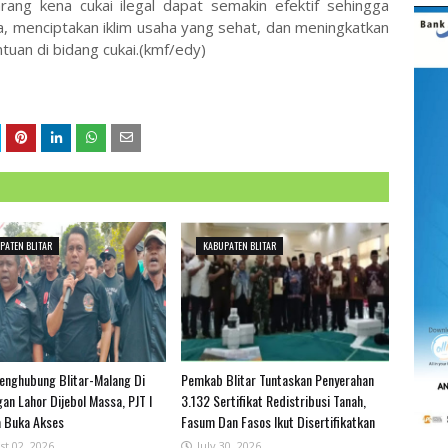
ang kena cukai ilegal dapat semakin efektif sehingga
 menciptakan iklim usaha yang sehat, dan meningkatkan
uan di bidang cukai.(kmf/edy)
PATEN BLITAR
KABUPATEN BLITAR
Penghubung Blitar-Malang Di
Pemkab Blitar Tuntaskan Penyerahan
an Lahor Dijebol Massa, PJT I
3.132 Sertifikat Redistribusi Tanah,
a Buka Akses
Fasum Dan Fasos Ikut Disertifikatkan
st 02, 2026
July 30, 2026