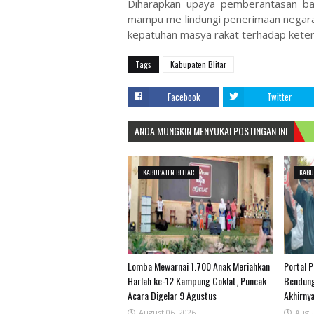
Diharapkan upaya pemberantasan bar
mampu me lindungi penerimaan negara,
kepatuhan masya rakat terhadap ketent
Tags
Kabupaten Blitar
Facebook
Twitter
ANDA MUNGKIN MENYUKAI POSTINGAN INI
KABUPATEN BLITAR
KABU
Lomba Mewarnai 1.700 Anak Meriahkan
Portal 
Harlah ke-12 Kampung Coklat, Puncak
Bendung
Acara Digelar 9 Agustus
Akhirny
August 06, 2026
Augu