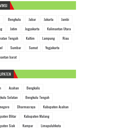
VINSI
h
Bengkulu
Jabar
Jakarta
Jambi
ng
Jatim
Jogyakarta
Kalimantan Utara
matan Tengah
Kaltim
Lampung
Riau
el
Sumbar
Sumut
Yogjakarta
mantan barat
UPATEN
m
Asahan
Bengkalis
kulu Selatan
Bengkulu Tengah
negoro
Dharmasraya
Kabupaten Asahan
paten Blitar
Kabupaten Malang
paten Siak
Kampar
Limapuluhkota