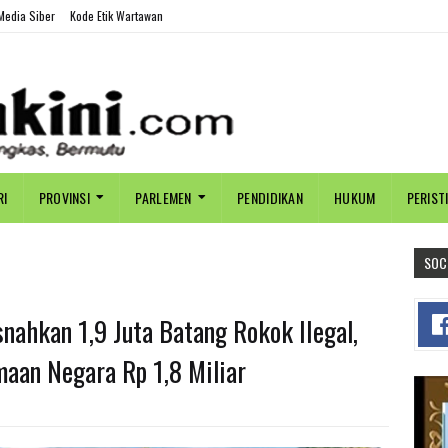
edia Siber
Kode Etik Wartawan
RI
PROVINSI
PARLEMEN
PENDIDIKAN
HUKUM
PERIST
SOC
ahkan 1,9 Juta Batang Rokok IIegal,
maan Negara Rp 1,8 Miliar