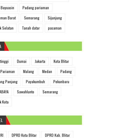
 Bayuasin
Padang pariaman
man Barat
Semarang
Sijunjung
k Selatan
Tanah datar
pasaman
A
ttinggi
Dumai
Jakarta
Kota Blitar
 Pariaman
Malang
Medan
Padang
ng Panjang
Payakumbuh
Pekanbaru
ABAYA
Sawahlunto
Semarang
k Kota
EL
RI
DPRD Kota Blitar
DPRD Kab. Blitar