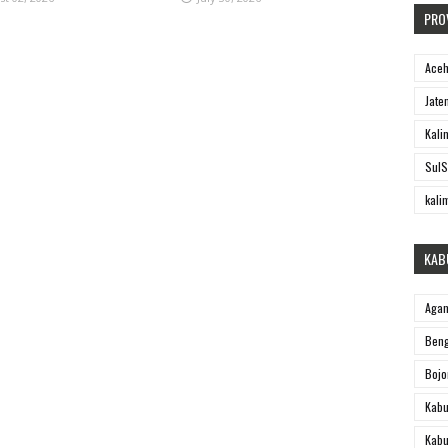
PRO
Ace
Jate
Kali
SulS
kali
KAB
Aga
Beng
Bojo
Kabu
Kabu