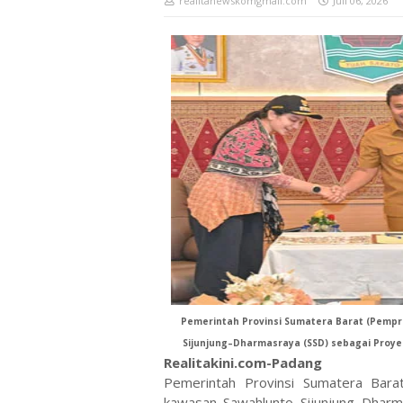
realitanewskomgmail.com
Juli 06, 2026
Pemerintah Provinsi Sumatera Barat (Pemp
Sijunjung–Dharmasraya (SSD) sebagai Proyek
Realitakini.com-Padang
Pemerintah Provinsi Sumatera Bar
kawasan Sawahlunto–Sijunjung–Dharm