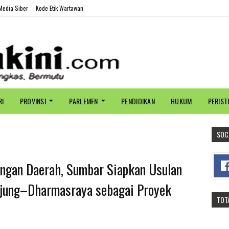
edia Siber
Kode Etik Wartawan
RI
PROVINSI
PARLEMEN
PENDIDIKAN
HUKUM
PERIST
SOC
ngan Daerah, Sumbar Siapkan Usulan
jung–Dharmasraya sebagai Proyek
TOT