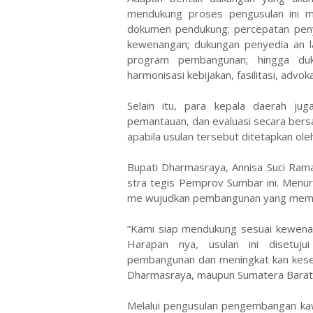
mendukung proses pengusulan ini mel
dokumen pendukung; percepatan penyel
kewenangan; dukungan penyedia an la
program pembangunan; hingga du
harmonisasi kebijakan, fasilitasi, adv
Selain itu, para kepala daerah ju
pemantauan, dan evaluasi secara ber
apabila usulan tersebut ditetapkan ol
Bupati Dharmasraya, Annisa Suci Ra
stra tegis Pemprov Sumbar ini. Menur
me wujudkan pembangunan yang membe
“Kami siap mendukung sesuai kewen
Harapan nya, usulan ini disetuj
pembangunan dan meningkat kan kesej
Dharmasraya, maupun Sumatera Barat s
Melalui pengusulan pengembangan ka