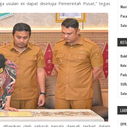
a usulan ini dapat disetujui Pemerintah Pusat,” tegas
Musi
Pasa
Solo
KOT
Buki
Kota
Pada
SUR
Solo
LAB
DPR 
diberikan oleh seluruh kepala daerah terkait dalam