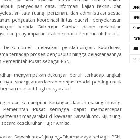
iputi, penyediaan data, informasi, kajian teknis, dan
DPR
esaian tata ruang, perizinan, dan administrasi sesuai
DPRD
han; penguatan koordinasi lintas daerah; penyelarasan
kungan kepada Gubernur Sumbar dalam melakukan
Kese
okasi, dan penyampai an usulan kepada Pemerintah Pusat.
Pari
ga berkomitmen melakukan pendampingan, koordinasi,
UIN
sama terhadap proses pengusulan hingga pelaksanaannya
per
eh Pemerintah Pusat sebagai PSN.
madhani menyampaikan dukungan penuh terhadap langkah
utnya, sinergi antardaerah menjadi modal penting untuk
rikan manfaat bagi masyarakat.
angan dan kemampuan keuangan daerah masing-masing.
ui Pemerintah Pusat sehingga dapat mempercepat
ahteraan masyarakat di kawasan Sawahlunto, Sijunjung,
ecara keseluruhan,” ujar Annisa.
wasan Sawahlunto–Sijunjung–Dharmasraya sebagai PSN,