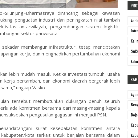
PRO
o–Sijunjung–Dharmasraya dirancang sebagai kawasan
kung penguatan industri dan peningkatan nilai tambah
Ace
ivitas antarwilayah, pengembangan sistem logistik,
Jate
embangan sektor pariwisata.
Kali
n sekadar membangun infrastruktur, tetapi menciptakan
SulS
 lapangan kerja, dan menghadirkan pertumbuhan ekonomi
kali
 akan lebih mudah masuk. Ketika investasi tumbuh, usaha
KAB
n kerja bertambah, dan ekonomi daerah bergerak lebih
ersama,” ungkap Vasko.
Aga
sulan tersebut membutuhkan dukungan penuh seluruh
Beng
 perlu ada komitmen bersama dari masing-masing kepala
mensukseskan pengusulan gagasan ini menjadi PSN.
Bojo
Kabu
h menandatangani surat kesepakatan komitmen antara
 kabupaten/kota terkait untuk berjalan bersama dalam
Kabu