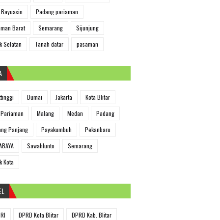
 Bayuasin
Padang pariaman
man Barat
Semarang
Sijunjung
k Selatan
Tanah datar
pasaman
A
ttinggi
Dumai
Jakarta
Kota Blitar
 Pariaman
Malang
Medan
Padang
ng Panjang
Payakumbuh
Pekanbaru
ABAYA
Sawahlunto
Semarang
k Kota
EL
RI
DPRD Kota Blitar
DPRD Kab. Blitar