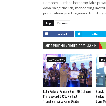
Pemprov Sumbar berharap lahir pus
daya saing daerah, mendorong inves
pemerataan pembangunan di berbagai 
Tags
Pariwara
Facebook
Twitter
ANDA MUNGKIN MENYUKAI POSTINGAN INI
PADANG PANJANG
PARI
Kota Padang Panjang Raih IKD Dukcapil
Bangkit
Prima Award 2026, Perkuat
Perkuat
Transformasi Layanan Digital
Demi Ma