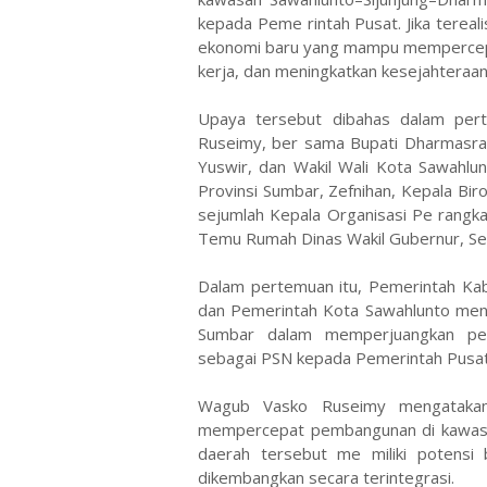
kepada Peme rintah Pusat. Jika tereal
ekonomi baru yang mampu mempercepa
kerja, dan meningkatkan kesejahteraa
Upaya tersebut dibahas dalam per
Ruseimy, ber sama Bupati Dharmasray
Yuswir, dan Wakil Wali Kota Sawahlun
Provinsi Sumbar, Zefnihan, Kepala Bi
sejumlah Kepala Organisasi Pe rangk
Temu Rumah Dinas Wakil Gubernur, Sen
Dalam pertemuan itu, Pemerintah Ka
dan Pemerintah Kota Sawahlunto me
Sumbar dalam memperjuangkan peng
sebagai PSN kepada Pemerintah Pusat
Wagub Vasko Ruseimy mengatakan,
mempercepat pembangunan di kawasan
daerah tersebut me miliki potensi
dikembangkan secara terintegrasi.