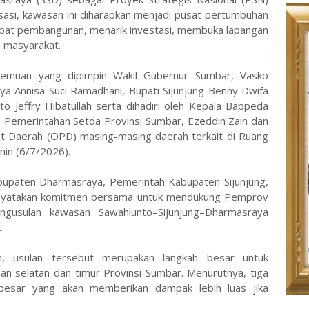
isasi, kawasan ini diharapkan menjadi pusat pertumbuhan
t pembangunan, menarik investasi, membuka lapangan
n masyarakat.
temuan yang dipimpin Wakil Gubernur Sumbar, Vasko
a Annisa Suci Ramadhani, Bupati Sijunjung Benny Dwifa
to Jeffry Hibatullah serta dihadiri oleh Kepala Bappeda
ro Pemerintahan Setda Provinsi Sumbar, Ezeddin Zain dan
at Daerah (OPD) masing-masing daerah terkait di Ruang
in (6/7/2026).
bupaten Dharmasraya, Pemerintah Kabupaten Sijunjung,
nyatakan komitmen bersama untuk mendukung Pemprov
usulan kawasan Sawahlunto–Sijunjung–Dharmasraya
.
 usulan tersebut merupakan langkah besar untuk
 selatan dan timur Provinsi Sumbar. Menurutnya, tiga
 besar yang akan memberikan dampak lebih luas jika