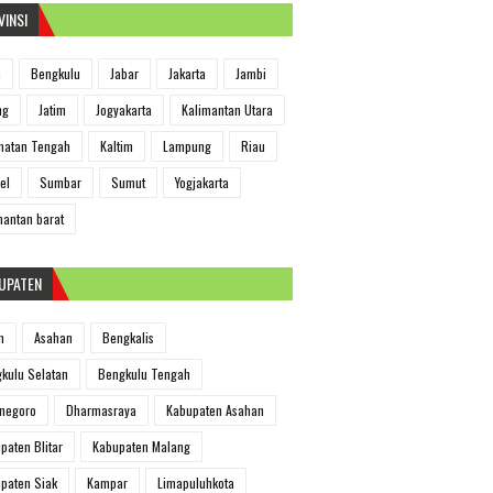
VINSI
h
Bengkulu
Jabar
Jakarta
Jambi
ng
Jatim
Jogyakarta
Kalimantan Utara
matan Tengah
Kaltim
Lampung
Riau
el
Sumbar
Sumut
Yogjakarta
mantan barat
UPATEN
m
Asahan
Bengkalis
kulu Selatan
Bengkulu Tengah
negoro
Dharmasraya
Kabupaten Asahan
paten Blitar
Kabupaten Malang
paten Siak
Kampar
Limapuluhkota