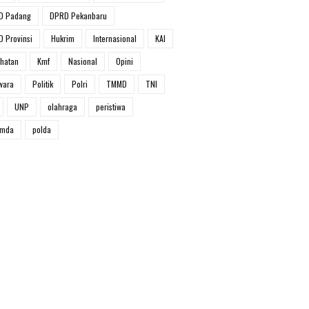
D Padang
DPRD Pekanbaru
 Provinsi
Hukrim
Internasional
KAI
hatan
Kmf
Nasional
Opini
wara
Politik
Polri
TMMD
TNI
UNP
olahraga
peristiwa
umda
polda