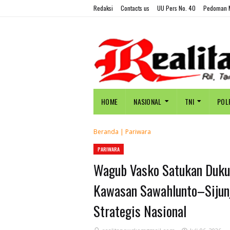
Redaksi
Contacts us
UU Pers No. 40
Pedoman M
HOME
NASIONAL
TNI
POL
Beranda
|
Pariwara
PARIWARA
Wagub Vasko Satukan Duku
Kawasan Sawahlunto–Sijun
Strategis Nasional