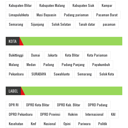
Kabupaten Blitar
Kabupaten Malang
Kabupaten Siak
Kampar
Limapuluhkota
Musi Bayuasin
Padang pariaman
Pasaman Barat
Semarang
Sijunjung
Solok Selatan
Tanah datar
pasaman
KOTA
Bukittinggi
Dumai
Jakarta
Kota Blitar
Kota Pariaman
Malang
Medan
Padang
Padang Panjang
Payakumbuh
Pekanbaru
SURABAYA
Sawahlunto
Semarang
Solok Kota
LABEL
DPR RI
DPRD Kota Blitar
DPRD Kab. Blitar
DPRD Padang
DPRD Pekanbaru
DPRD Provinsi
Hukrim
Internasional
KAI
Kesehatan
Kmf
Nasional
Opini
Pariwara
Politik