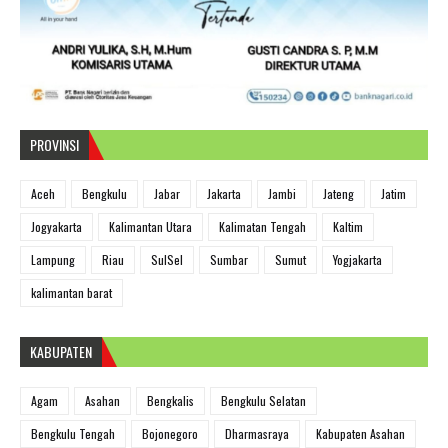
PROVINSI
Aceh
Bengkulu
Jabar
Jakarta
Jambi
Jateng
Jatim
Jogyakarta
Kalimantan Utara
Kalimatan Tengah
Kaltim
Lampung
Riau
SulSel
Sumbar
Sumut
Yogjakarta
kalimantan barat
KABUPATEN
Agam
Asahan
Bengkalis
Bengkulu Selatan
Bengkulu Tengah
Bojonegoro
Dharmasraya
Kabupaten Asahan