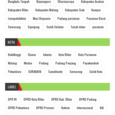
Bengkulu Tengah
Bojonegoro
Dharmasraya
Kabupaten Asahan
Kabupaten Blitar
Kabupaten Malang
Kabupaten Siak
Kampar
Limapuluhkota
Musi Bayuasin
Padang pariaman
Pasaman Barat
Semarang
Sijunjung
Solok Selatan
Tanah datar
pasaman
KOTA
Bukittinggi
Dumai
Jakarta
Kota Blitar
Kota Pariaman
Malang
Medan
Padang
Padang Panjang
Payakumbuh
Pekanbaru
SURABAYA
Sawahlunto
Semarang
Solok Kota
LABEL
DPR RI
DPRD Kota Blitar
DPRD Kab. Blitar
DPRD Padang
DPRD Pekanbaru
DPRD Provinsi
Hukrim
Internasional
KAI