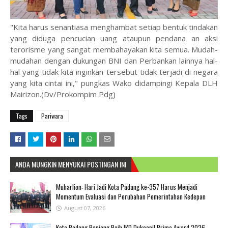
"Kita harus senantiasa menghambat setiap bentuk tindakan
yang diduga pencucian uang ataupun pendana an aksi
terorisme yang sangat membahayakan kita semua. Mudah-
mudahan dengan dukungan BNI dan Perbankan lainnya hal-
hal yang tidak kita inginkan tersebut tidak terjadi di negara
yang kita cintai ini," pungkas Wako didampingi Kepala DLH
Mairizon.(Dv/Prokompim Pdg)
Tags
Pariwara
ANDA MUNGKIN MENYUKAI POSTINGAN INI
Muharlion: Hari Jadi Kota Padang ke-357 Harus Menjadi
Momentum Evaluasi dan Perubahan Pemerintahan Kedepan
August 07, 2026
Kota Padang Panjang Raih IKD Dukcapil Prima Award 2026,