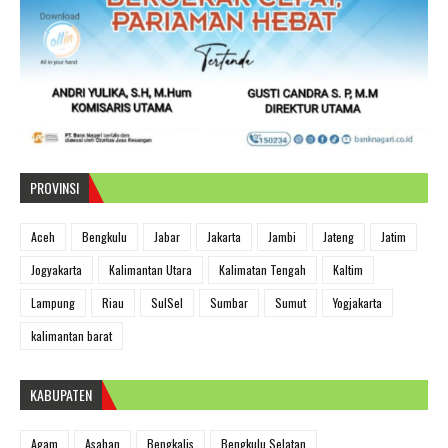
PROVINSI
Aceh
Bengkulu
Jabar
Jakarta
Jambi
Jateng
Jatim
Jogyakarta
Kalimantan Utara
Kalimatan Tengah
Kaltim
Lampung
Riau
SulSel
Sumbar
Sumut
Yogjakarta
kalimantan barat
KABUPATEN
Agam
Asahan
Bengkalis
Bengkulu Selatan