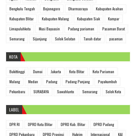
Bengkulu Tengah
Bojonegoro
Dharmasraya
Kabupaten Asahan
Kabupaten Blitar
Kabupaten Malang
Kabupaten Siak
Kampar
Limapuluhkota
Musi Bayuasin
Padang pariaman
Pasaman Barat
Semarang
Sijunjung
Solok Selatan
Tanah datar
pasaman
KOTA
Bukittinggi
Dumai
Jakarta
Kota Blitar
Kota Pariaman
Malang
Medan
Padang
Padang Panjang
Payakumbuh
Pekanbaru
SURABAYA
Sawahlunto
Semarang
Solok Kota
LABEL
DPR RI
DPRD Kota Blitar
DPRD Kab. Blitar
DPRD Padang
DPRD Pekanbaru
DPRD Provinsi
Hukrim
Internasional
KAI