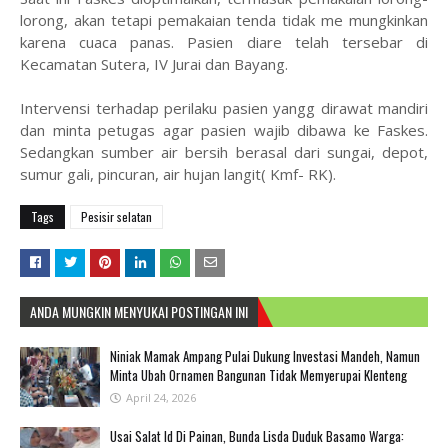
lorong, akan tetapi pemakaian tenda tidak me mungkinkan
karena cuaca panas. Pasien diare telah tersebar di
Kecamatan Sutera, IV Jurai dan Bayang.
Intervensi terhadap perilaku pasien yangg dirawat mandiri
dan minta petugas agar pasien wajib dibawa ke Faskes.
Sedangkan sumber air bersih berasal dari sungai, depot,
sumur gali, pincuran, air hujan langit( Kmf- RK).
Tags
Pesisir selatan
ANDA MUNGKIN MENYUKAI POSTINGAN INI
Niniak Mamak Ampang Pulai Dukung Investasi Mandeh, Namun
Minta Ubah Ornamen Bangunan Tidak Memyerupai Klenteng
April 24, 2026
Usai Salat Id Di Painan, Bunda Lisda Duduk Basamo Warga: