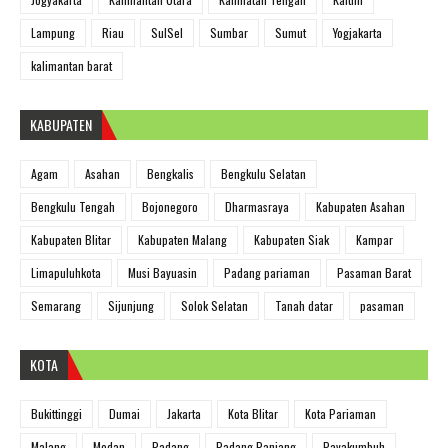
Lampung
Riau
SulSel
Sumbar
Sumut
Yogjakarta
kalimantan barat
KABUPATEN
Agam
Asahan
Bengkalis
Bengkulu Selatan
Bengkulu Tengah
Bojonegoro
Dharmasraya
Kabupaten Asahan
Kabupaten Blitar
Kabupaten Malang
Kabupaten Siak
Kampar
Limapuluhkota
Musi Bayuasin
Padang pariaman
Pasaman Barat
Semarang
Sijunjung
Solok Selatan
Tanah datar
pasaman
KOTA
Bukittinggi
Dumai
Jakarta
Kota Blitar
Kota Pariaman
Malang
Medan
Padang
Padang Panjang
Payakumbuh