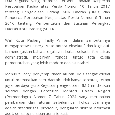
Dua regulasi yang disahkan tersebut adalah Ranperda
Perubahan Kedua atas Perda Nomor 10 Tahun 2017
tentang Pengelolaan Barang Milik Daerah (BMD) dan
Ranperda Perubahan Ketiga atas Perda Nomor 6 Tahun
2016 tentang Pembentukan dan Susunan Perangkat
Daerah Kota Padang (SOTK).
Wali Kota Padang, Fadly Amran, dalam sambutannya
mengapresiasi sinergi solid antara eksekutif dan legislatif.
Ia menegaskan bahwa regulasi ini bukan sekadar formalitas
administratif, melainkan fondasi untuk tata kelola
pemerintahan yang lebih modern dan akuntabel.
Menurut Fadly, penyempurnaan aturan BMD sangat krusial
untuk memastikan aset daerah tidak hanya tercatat, tetapi
juga berdaya guna.Regulasi pengelolaan BMD ini disusun
selaras dengan Peraturan Menteri Dalam Negeri
(Permendagri) Nomor 7 Tahun 2024 yang merupakan
pembaruan dari aturan sebelumnya. Fokus utamanya
adalah standarisasi prosedur, penguatan sistem informasi
aset, serta penertiban administrasi.