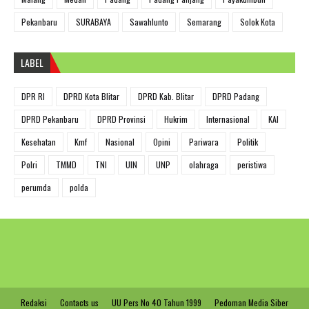
Pekanbaru
SURABAYA
Sawahlunto
Semarang
Solok Kota
LABEL
DPR RI
DPRD Kota Blitar
DPRD Kab. Blitar
DPRD Padang
DPRD Pekanbaru
DPRD Provinsi
Hukrim
Internasional
KAI
Kesehatan
Kmf
Nasional
Opini
Pariwara
Politik
Polri
TMMD
TNI
UIN
UNP
olahraga
peristiwa
perumda
polda
Redaksi
Contacts us
UU Pers No 40 Tahun 1999
Pedoman Media Siber