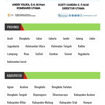
PROVINSI
Aceh
Bengkulu
Jabar
Jakarta
Jambi
Jateng
Jatim
Jogyakarta
Kalimantan Utara
Kalimatan Tengah
Kaltim
Lampung
Riau
SulSel
Sumbar
Sumut
Yogjakarta
kalimantan barat
KABUPATEN
Agam
Asahan
Bengkalis
Bengkulu Selatan
Bengkulu Tengah
Bojonegoro
Dharmasraya
Kabupaten Asahan
Kabupaten Blitar
Kabupaten Malang
Kabupaten Siak
Kampar