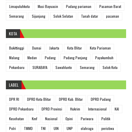
Limapuluhkota
Musi Bayuasin
Padang pariaman
Pasaman Barat
Semarang
Sijunjung
Solok Selatan
Tanah datar
pasaman
KOTA
Bukittinggi
Dumai
Jakarta
Kota Blitar
Kota Pariaman
Malang
Medan
Padang
Padang Panjang
Payakumbuh
Pekanbaru
SURABAYA
Sawahlunto
Semarang
Solok Kota
LABEL
DPR RI
DPRD Kota Blitar
DPRD Kab. Blitar
DPRD Padang
DPRD Pekanbaru
DPRD Provinsi
Hukrim
Internasional
KAI
Kesehatan
Kmf
Nasional
Opini
Pariwara
Politik
Polri
TMMD
TNI
UIN
UNP
olahraga
peristiwa