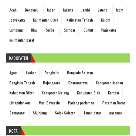
Aceh
Bengkulu
Jabar
Jakarta
Jambi
Jateng
Jatim
Jogyakarta
Kalimantan Utara
Kalimatan Tengah
Kaltim
Lampung
Riau
SulSel
Sumbar
Sumut
Yogjakarta
kalimantan barat
KABUPATEN
Agam
Asahan
Bengkalis
Bengkulu Selatan
Bengkulu Tengah
Bojonegoro
Dharmasraya
Kabupaten Asahan
Kabupaten Blitar
Kabupaten Malang
Kabupaten Siak
Kampar
Limapuluhkota
Musi Bayuasin
Padang pariaman
Pasaman Barat
Semarang
Sijunjung
Solok Selatan
Tanah datar
pasaman
KOTA