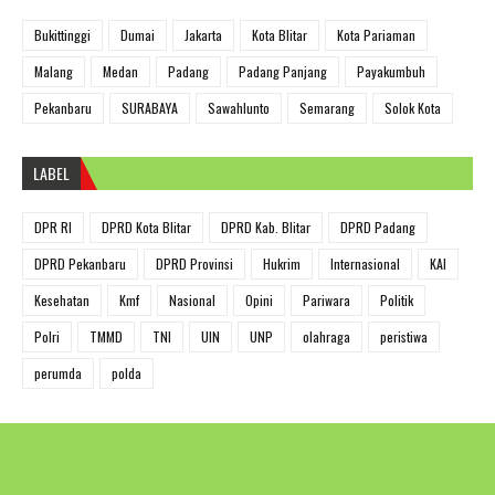
Bukittinggi
Dumai
Jakarta
Kota Blitar
Kota Pariaman
Malang
Medan
Padang
Padang Panjang
Payakumbuh
Pekanbaru
SURABAYA
Sawahlunto
Semarang
Solok Kota
LABEL
DPR RI
DPRD Kota Blitar
DPRD Kab. Blitar
DPRD Padang
DPRD Pekanbaru
DPRD Provinsi
Hukrim
Internasional
KAI
Kesehatan
Kmf
Nasional
Opini
Pariwara
Politik
Polri
TMMD
TNI
UIN
UNP
olahraga
peristiwa
perumda
polda