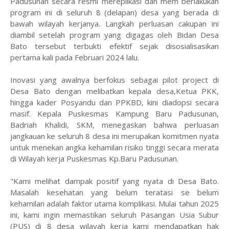
Padusunan secara resmi mereplikasi dan mem berlakukan
program ini di seluruh 8 (delapan) desa yang berada di
bawah wilayah kerjanya. Langkah perluasan cakupan ini
diambil setelah program yang digagas oleh Bidan Desa
Bato tersebut terbukti efektif sejak disosialisasikan
pertama kali pada Februari 2024 lalu.
Inovasi yang awalnya berfokus sebagai pilot project di
Desa Bato dengan melibatkan kepala desa,Ketua PKK,
hingga kader Posyandu dan PPKBD, kini diadopsi secara
masif. Kepala Puskesmas Kampung Baru Padusunan,
Badriah Khalidi, SKM, menegaskan bahwa perluasan
jangkauan ke seluruh 8 desa ini merupakan komitmen nyata
untuk menekan angka kehamilan risiko tinggi secara merata
di Wilayah kerja Puskesmas Kp.Baru Padusunan.
"Kami melihat dampak positif yang nyata di Desa Bato.
Masalah kesehatan yang belum teratasi se belum
kehamilan adalah faktor utama komplikasi. Mulai tahun 2025
ini, kami ingin memastikan seluruh Pasangan Usia Subur
(PUS) di 8 desa wilayah kerja kami mendapatkan hak